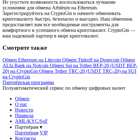
Не упустите возможность воспользоваться лучшими
условиями для обмена Arbitrum на Ethereum.
Зарегистрируйтесь на CryptoGin и начните обменивать
криптовалюту быстро, безопасно и выгодно. Наш обменник
предоставляет вам все необходимые инструменты для
комфортного и успешного обмена криптовалют. CryptoGin —
ваш надежный партнер в мире криптовалют.
Смотрите также
Обмен Ethereum на Litecoin
Обмен Tinkoff на Dogecoin
Обмен
ALfa Bank на Notcoin
Обмен Sui на Tether BEP-20 (USDT BEP-
20) на CryptoGin
Обмен Tether TRC-20 (USDT TRC-20) на SUI
на CryptoGin
Партнёрская программа
Полуавтоматический сервис по обмену цифровых валют
Обмен
О нас
Новости
Правила
AML/KYC/SoF
Партнёрам
▾
Партнёрам
VIP
Контакты