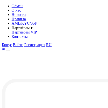
Обмен
О нас
Новости
Правила
AML/KYC/SoF
Партнёрам
▾
Партнёрам
VIP
Контакты
Бонус
Войти
Регистрация
RU
ru