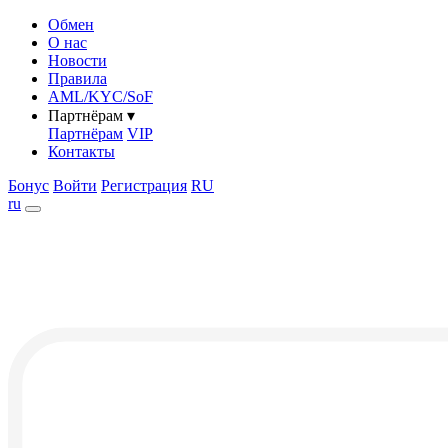
Обмен
О нас
Новости
Правила
AML/KYC/SoF
Партнёрам
▾
Партнёрам
VIP
Контакты
Бонус
Войти
Регистрация
RU
ru