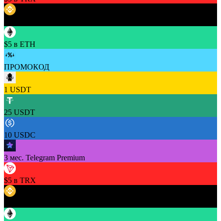
$5 в BNB
$5 в ETH
ПРОМОКОД
1 USDT
25 USDT
10 USDC
3 мес. Telegram Premium
$5 в TRX
$5 в BNB