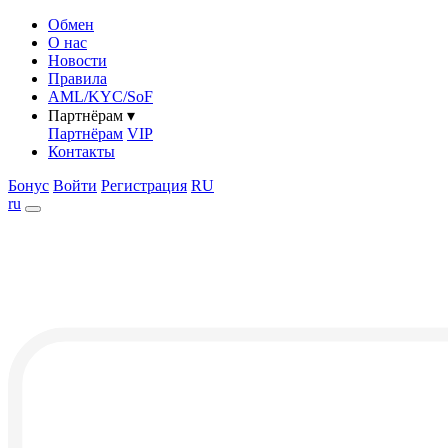
Обмен
О нас
Новости
Правила
AML/KYC/SoF
Партнёрам
▾
Партнёрам
VIP
Контакты
Бонус
Войти
Регистрация
RU
ru