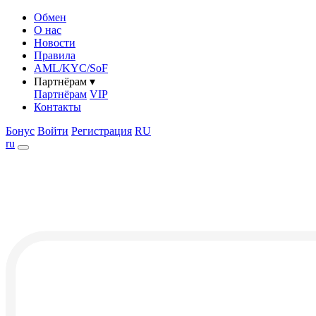
Обмен
О нас
Новости
Правила
AML/KYC/SoF
Партнёрам
▾
Партнёрам
VIP
Контакты
Бонус
Войти
Регистрация
RU
ru