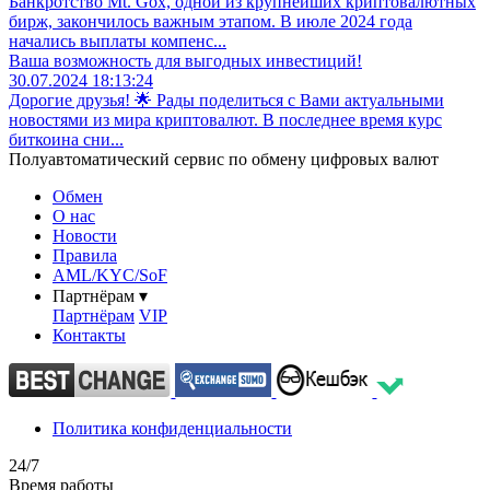
Банкротство Mt. Gox, одной из крупнейших криптовалютных
бирж, закончилось важным этапом. В июле 2024 года
начались выплаты компенс...
Ваша возможность для выгодных инвестиций!
30.07.2024 18:13:24
Дорогие друзья! 🌟 Рады поделиться с Вами актуальными
новостями из мира криптовалют. В последнее время курс
биткоина сни...
Полуавтоматический сервис по обмену цифровых валют
Обмен
О нас
Новости
Правила
AML/KYC/SoF
Партнёрам
▾
Партнёрам
VIP
Контакты
Политика конфиденциальности
24/7
Время работы