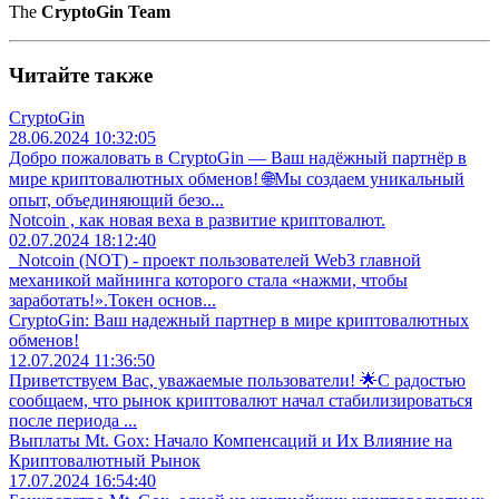
The
CryptoGin Team
Читайте также
CryptoGin
28.06.2024 10:32:05
Добро пожаловать в CryptoGin — Ваш надёжный партнёр в
мире криптовалютных обменов! 🌐Мы создаем уникальный
опыт, объединяющий безо...
Notcoin , как новая веха в развитие криптовалют.
02.07.2024 18:12:40
Notcoin (NOT) - проект пользователей Web3 главной
механикой майнинга которого стала «нажми, чтобы
заработать!».Токен основ...
CryptoGin: Ваш надежный партнер в мире криптовалютных
обменов!
12.07.2024 11:36:50
Приветствуем Вас, уважаемые пользователи! 🌟С радостью
сообщаем, что рынок криптовалют начал стабилизироваться
после периода ...
Выплаты Mt. Gox: Начало Компенсаций и Их Влияние на
Криптовалютный Рынок
17.07.2024 16:54:40