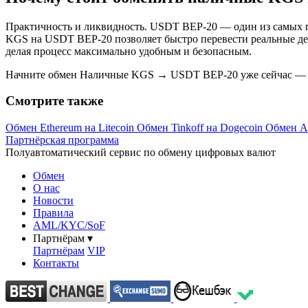
Практичность и ликвидность. USDT BEP-20 — один из самых п
KGS на USDT BEP-20 позволяет быстро перевести реальные ден
делая процесс максимально удобным и безопасным.
Начните обмен Наличные KGS → USDT BEP-20 уже сейчас — бы
Смотрите также
Обмен Ethereum на Litecoin
Обмен Tinkoff на Dogecoin
Обмен AL
Партнёрская программа
Полуавтоматический сервис по обмену цифровых валют
Обмен
О нас
Новости
Правила
AML/KYC/SoF
Партнёрам
▾
Партнёрам
VIP
Контакты