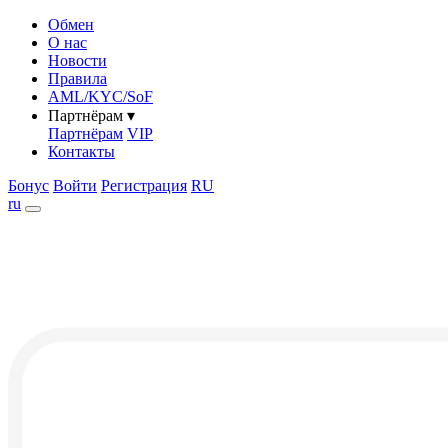
Обмен
О нас
Новости
Правила
AML/KYC/SoF
Партнёрам
▾
Партнёрам
VIP
Контакты
Бонус
Войти
Регистрация
RU
ru