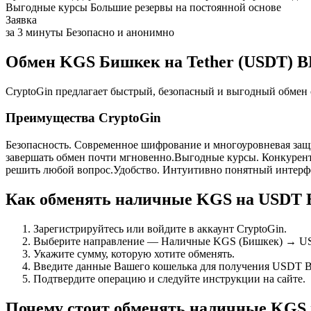
Выгодные курсы
Большие резервы на постоянной основе
Заявка
за 3 минуты
Безопасно и анонимно
Обмен KGS Бишкек на Tether (USDT) B
CryptoGin предлагает быстрый, безопасный и выгодный обме
Преимущества CryptoGin
Безопасность. Современное шифрование и многоуровневая защ
завершать обмен почти мгновенно.Выгодные курсы. Конкурен
решить любой вопрос.Удобство. Интуитивно понятный интерфе
Как обменять наличные KGS на USDT 
Зарегистрируйтесь или войдите в аккаунт CryptoGin.
Выберите направление — Наличные KGS (Бишкек) → U
Укажите сумму, которую хотите обменять.
Введите данные Вашего кошелька для получения USDT B
Подтвердите операцию и следуйте инструкции на сайте.
Почему стоит обменять наличные KGS