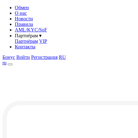
Обмен
О нас
Новости
Правила
AML/KYC/SoF
Партнёрам
▾
Партнёрам
VIP
Контакты
Бонус
Войти
Регистрация
RU
ru