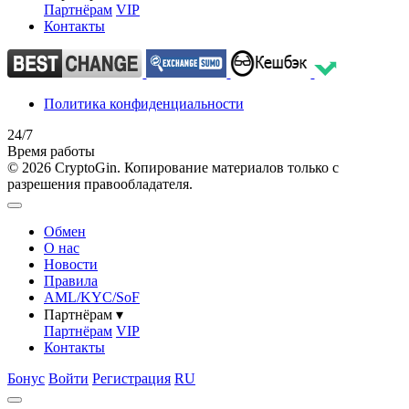
Партнёрам
VIP
Контакты
Политика конфиденциальности
24/7
Время работы
© 2026 CryptoGin. Копирование материалов только с
разрешения правообладателя.
Обмен
О нас
Новости
Правила
AML/KYC/SoF
Партнёрам
▾
Партнёрам
VIP
Контакты
Бонус
Войти
Регистрация
RU