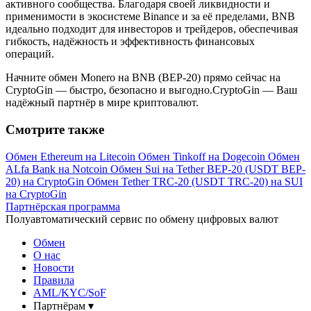
активного сообщества. Благодаря своей ликвидности и
применимости в экосистеме Binance и за её пределами, BNB
идеально подходит для инвесторов и трейдеров, обеспечивая
гибкость, надёжность и эффективность финансовых
операций.
Начните обмен Monero на BNB (BEP-20) прямо сейчас на
CryptoGin — быстро, безопасно и выгодно.CryptoGin — Ваш
надёжный партнёр в мире криптовалют.
Смотрите также
Обмен Ethereum на Litecoin
Обмен Tinkoff на Dogecoin
Обмен
ALfa Bank на Notcoin
Обмен Sui на Tether BEP-20 (USDT BEP-
20) на CryptoGin
Обмен Tether TRC-20 (USDT TRC-20) на SUI
на CryptoGin
Партнёрская программа
Полуавтоматический сервис по обмену цифровых валют
Обмен
О нас
Новости
Правила
AML/KYC/SoF
Партнёрам
▾