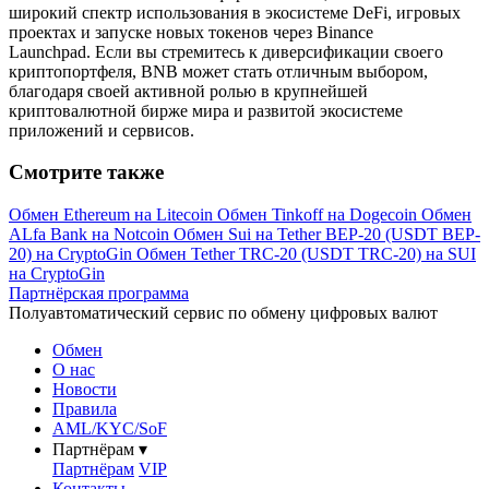
широкий спектр использования в экосистеме DeFi, игровых
проектах и запуске новых токенов через Binance
Launchpad. Если вы стремитесь к диверсификации своего
криптопортфеля, BNB может стать отличным выбором,
благодаря своей активной ролью в крупнейшей
криптовалютной бирже мира и развитой экосистеме
приложений и сервисов.
Смотрите также
Обмен Ethereum на Litecoin
Обмен Tinkoff на Dogecoin
Обмен
ALfa Bank на Notcoin
Обмен Sui на Tether BEP-20 (USDT BEP-
20) на CryptoGin
Обмен Tether TRC-20 (USDT TRC-20) на SUI
на CryptoGin
Партнёрская программа
Полуавтоматический сервис по обмену цифровых валют
Обмен
О нас
Новости
Правила
AML/KYC/SoF
Партнёрам
▾
Партнёрам
VIP
Контакты