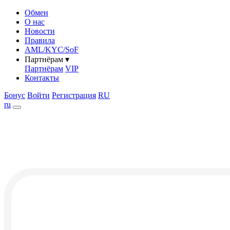
Обмен
О нас
Новости
Правила
AML/KYC/SoF
Партнёрам
▾
Партнёрам
VIP
Контакты
Бонус
Войти
Регистрация
RU
ru